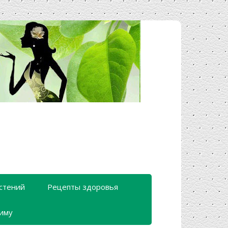
стений
Рецепты здоровья
зиму