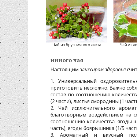
Чай из брусничного листа
Чай из л
инного чая
Настоящим
эликсиром здоровья
счит
1. Универсальный оздоровитель
приготовить несложно. Важно со
состав по соотношению количества
(2 части), листья смородины (1 часть
2. Чай исключительного арома
благотворным воздействием на се
соотношению количества: ягоды ши
часть), ягоды боярышника (1/5 часть
3. Ароматный и вкусный поли