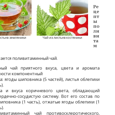
Ре
це
пт
ы
по
ли
ви
истьев земляники
Чай из листьев костяники
та
м
ается поливитаминный чай.
ный чай приятного вкуса, цвета и аромата
блюсти компонентный
: ягоды шиповника (5 частей), листья облепихи
).
та и вкуса коричневого цвета, обладающий
рдечно-сосудистую систему. Вот его состав по
повника (1 часть), отжатые ягоды облепихи (1
).
витаминный чай противосклеротического,