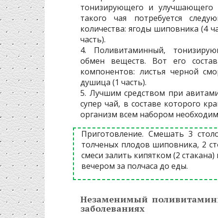
тонизирующего и улучшающего о
такого чая потребуется след
количества: ягоды шиповника (4 ча
часть).
4. Поливитаминный, тонизирую
обмен веществ. Вот его соста
компонентов: листья черной смор
душица (1 часть).
5. Лучшим средством при авитам
супер чай, в составе которого кр
организм всем набором необходим
Приготовление. Смешать 3 стол
толченых плодов шиповника, 2 сто
смеси залить кипятком (2 стакана) 
вечером за полчаса до еды.
Незаменимый поливитамин
заболеваниях