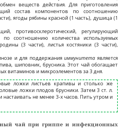
бмен веществ действия. Для приготовления
ующий состав компонентов по соотношению
сти), ягоды рябины красной (1 часть), душица (1
щий, противосклеротический, регулирующий
в по соотношению количества используемых
одины (3 части), листья костяники (3 части),
инозе и для поддержания
иммунитета
является
апива, шиповник, брусника. Этот чай обогащает
ых витаминов и микроэлементов за 3 дня.
овые ложки листьев крапивы и столько же
ловые ложки плодов брусники. Затем 3 ст. л.
и настаивать не менее 3-х часов. Пить утром и
ный чай при гриппе и инфекционных