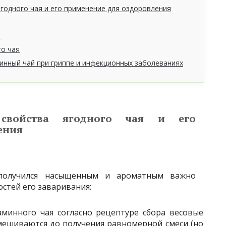
годного чая и его применение для оздоровления
й
о чая
нный чай при гриппе и инфекционных заболеваниях
 свойства ягодного чая и его
ения
 получился насыщенным и ароматным важно
стей его заваривания:
минного чая согласно рецептуре сбора весовые
мешиваются до получения равномерной смеси (но