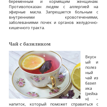
беременным и кормящим женщинам.
Противопоказан людям с аллергией на
эфирные масла. Запрещается больным с
внутренними кровотечениями,
заболеваниями почек и органов желудочно-
кишечного тракта.
Чай с базиликом
Вкусн
ый и
полез
ный
чай из
базил
ика
(рейха
н) –
напиток, который поможет справиться с