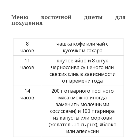
Меню восточной диеты для
похудения
8
чашка кофе или чай с
часов
кусочком сахара
11
крутое яйцо и 8 штук
часов
чернослива сушеного или
свежих слив в зависимости
от времени года
14
200 г отварного постного
часов
мяса (можно иногда
заменить молочными
сосисками) и 100 г гарнира
из капусты или моркови
(желательно сырых), яблоко
или апельсин